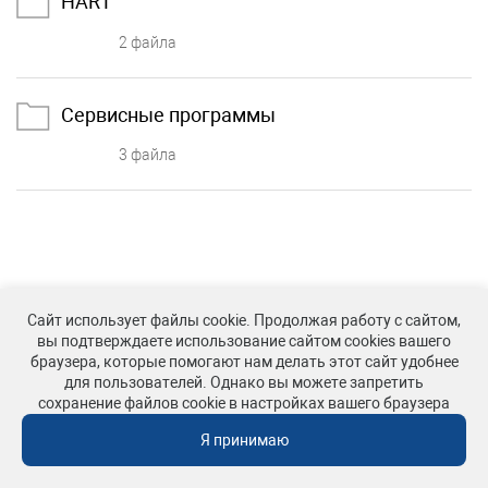
HART
2 файла
Сервисные программы
3 файла
Сайт использует файлы cookie. Продолжая работу с сайтом,
вы подтверждаете использование сайтом cookies вашего
© РэмТЭК, 2020 – 2026
браузера, которые помогают нам делать этот сайт удобнее
для пользователей. Однако вы можете запретить
Политика конфиденциальности
сохранение файлов cookie в настройках вашего браузера
Сделано в России
Я принимаю
Создание сайта – nopreset