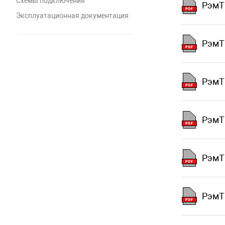
Схемы подключения
РэмТ
Эксплуатационная документация
РэмТ
РэмТ
РэмТ
РэмТ
РэмТ