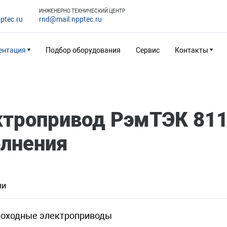
ИНЖЕНЕРНО ТЕХНИЧЕСКИЙ ЦЕНТР
ptec.ru
rnd@mail.npptec.ru
ентация
Подбор оборудования
Сервис
Контакты
ктропривод РэмТЭК 81
олнения
ли
оходные электроприводы