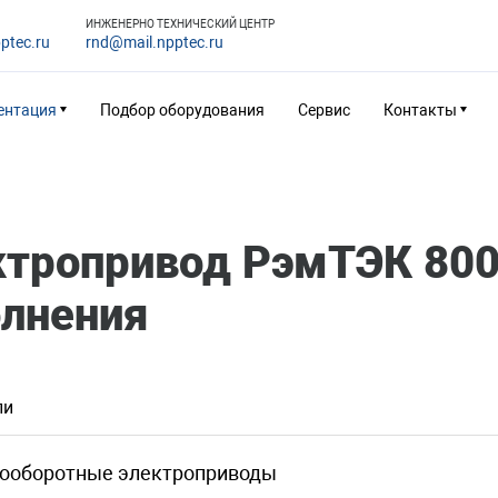
ИНЖЕНЕРНО ТЕХНИЧЕСКИЙ ЦЕНТР
ptec.ru
rnd@mail.npptec.ru
ентация
Подбор оборудования
Сервис
Контакты
ктропривод РэмТЭК 80
олнения
ли
ооборотные электроприводы