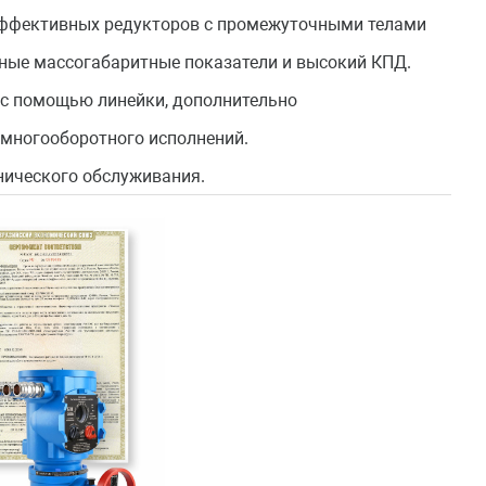
ффективных редукторов с
промежуточными телами
чные
массогабаритные показатели и высокий КПД.
 с помощью линейки, дополни
тельно
 многооборотного ис
полнений.
нического обслуживания.