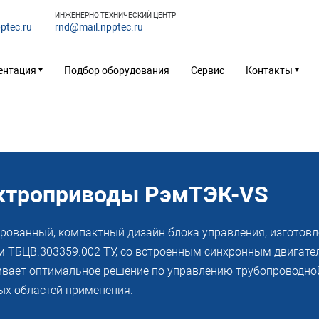
ИНЖЕНЕРНО ТЕХНИЧЕСКИЙ ЦЕНТР
ptec.ru
rnd@mail.npptec.ru
ентация
Подбор оборудования
Сервис
Контакты
ктроприводы РэмТЭК-VS
рованный, компактный дизайн блока управления, изготов
м ТБЦВ.303359.002 ТУ, со встроенным синхронным двигат
ивает оптимальное решение по управлению трубопроводно
ых областей применения.