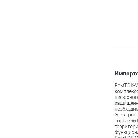
Импорт
РэмТЭК-V
комплексо
цифрового
защищенн
необходи
Электроп
торговли 
территори
Функцион