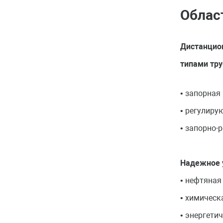
Облас
Дистанцион
типами тру
• запорная
• регулиру
• запорно-
Надежное 
• нефтяная
• химическ
• энергети