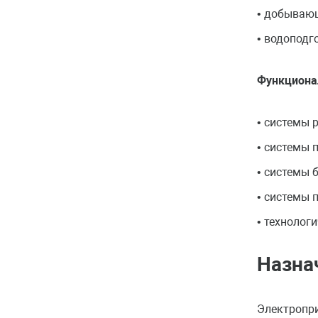
• добываю
• водоподг
Функционал
• системы 
• системы 
• системы 
• системы 
• технолог
Назна
Электропр