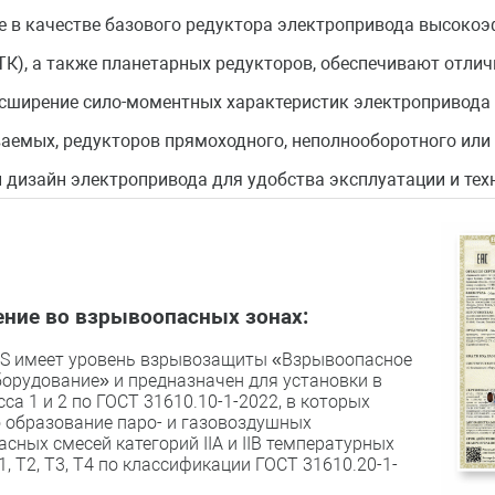
 в качестве базового редуктора элек
тропривода высокоэ
ТК), а также
планетарных редукторов, обеспечивают отли
сширение сило-моментных характерис
тик электропривода
аемых, редукторов прямоход
ного, неполнооборотного или
 дизайн электропривода для удобства
эксплуатации и тех
ние во взрывоопасных зонах:
S имеет уровень взрывозащиты «Взрывоопасное
орудование» и предназначен для установки в
сса 1 и 2 по ГОСТ 31610.10-1-2022, в которых
 образование паро- и газовоздушных
сных смесей категорий IIA и IIB температурных
1, Т2, Т3, Т4 по классификации ГОСТ 31610.20-1-