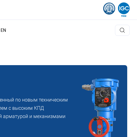
EN
ленный по новым техническим
елем с высоким КПД
й арматурой и механизмами