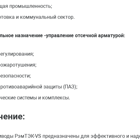
щая промышленность;
отовка и коммунальный сектор.
ьное назначение -управление отсечной арматурой:
регулирования;
пожаротушения;
безопасности;
противоаварийной защиты (ПАЗ);
ические системы и комплексы.
чение:
иводы РэмТЭК-VS предназначены для эффективного и над