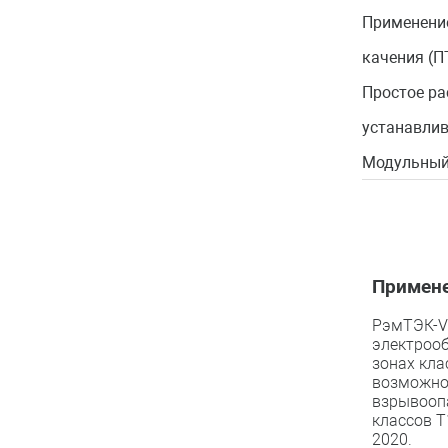
Применение
качения (П
Простое ра
устанавлив
Модульный
Примене
РэмТЭК-V
электрооб
зонах кла
возможно
взрывоопа
классов Т
2020.