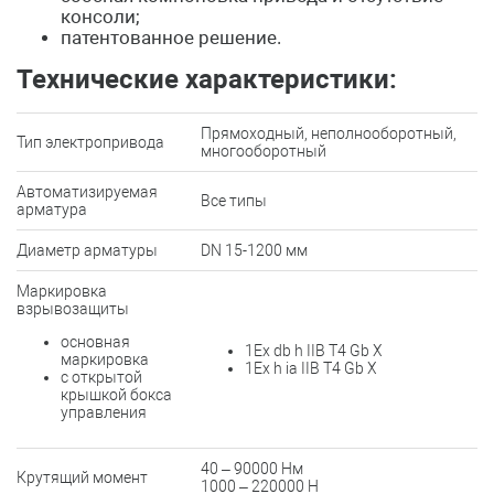
консоли;
патентованное решение.
Технические характеристики:
Прямоходный, неполнооборотный,
Тип электропривода
многооборотный
Автоматизируемая
Все типы
арматура
Диаметр арматуры
DN 15-1200 мм
Маркировка
взрывозащиты
основная
1Ех db h IIB T4 Gb X
маркировка
1Ex h ia IIB T4 Gb X
с открытой
крышкой бокса
управления
40 – 90000 Нм
Крутящий момент
1000 – 220000 Н