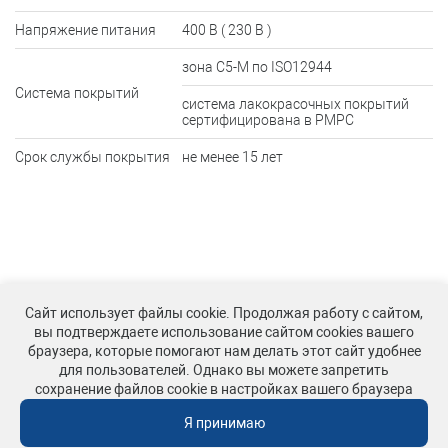
Напряжение питания
400 В ( 230 В )
зона C5-M по ISO12944
Система покрытий
система лакокрасочных покрытий
сертифицирована в РМРС
Срок службы покрытия
не менее 15 лет
Сайт использует файлы cookie. Продолжая работу с сайтом,
вы подтверждаете использование сайтом cookies вашего
браузера, которые помогают нам делать этот сайт удобнее
© РэмТЭК, 2020 – 2026
для пользователей. Однако вы можете запретить
Политика конфиденциальности
сохранение файлов cookie в настройках вашего браузера
Сделано в России
Я принимаю
Создание сайта – nopreset